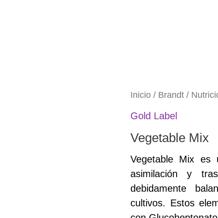
Inicio
/
Brandt
/
Nutrici
Gold Label
Vegetable Mix
Vegetable Mix es un
asimilación y tra
debidamente bala
cultivos. Estos el
con Glucoheptonato